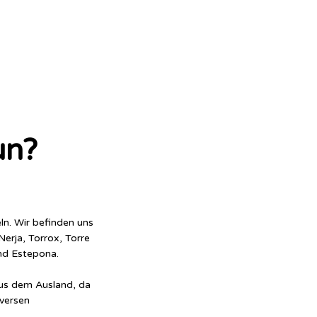
un?
ln. Wir befinden uns
erja, Torrox, Torre
nd Estepona.
aus dem Ausland, da
iversen