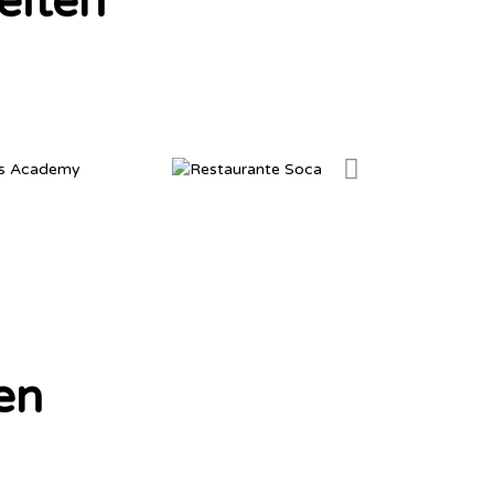
eiten
en